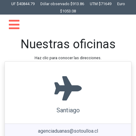
UF $40844.79
Dólar observado $913.86
UTM $71649
Euro
$1053.08
Nuestras oficinas
Haz clic para conocer las direcciones.
Santiago
agenciaduanas@sotoulloa.cl