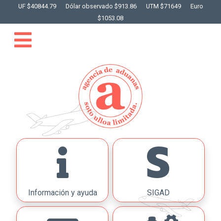
UF $40844.79
Dólar observado $913.86
UTM $71649
Euro
$1053.08
Información y ayuda
SIGAD